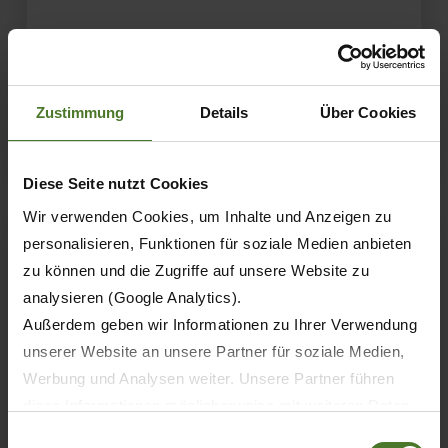
Swativo – The first pickup rake from
KRONE
Zustimmung
Details
Über Cookies
LEARN MORE
Diese Seite nutzt Cookies
Wir verwenden Cookies, um Inhalte und Anzeigen zu
personalisieren, Funktionen für soziale Medien anbieten
zu können und die Zugriffe auf unsere Website zu
analysieren (Google Analytics).
Außerdem geben wir Informationen zu Ihrer Verwendung
unserer Website an unsere Partner für soziale Medien,
Werbung und Analysen weiter. Unsere Partner führen
diese Informationen möglicherweise mit weiteren Daten
zusammen, die Sie ihnen bereitgestellt haben oder die
Einwilligungsauswahl