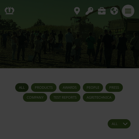
ALL
PRODUCTS
AWARDS
PEOPLE
PRESS
COMPANY
TEST REPORTS
AGRITECHNICA