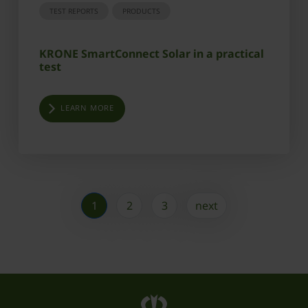
TEST REPORTS
PRODUCTS
KRONE SmartConnect Solar in a practical
test
LEARN MORE
1
2
3
next