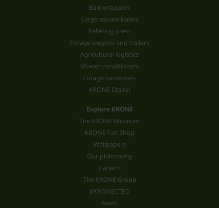
Bale wrappers
Large square balers
Pelleting press
Forage wagons and trailers
Agricultural logistics
Mower conditioners
Forage harvesters
KRONE Digital
Explore KRONE
The KRONE Museum
KRONE Fan Shop
Wallpapers
Our philosophy
Careers
The KRONE Group
#KRONECTED
News