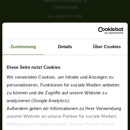
Heinrich-Krone-Straße 10
D-48480 Spelle
Tel.
+49 (0) 5977-9350
Fax +49 (0) 5977-935-339
info.ldm@krone.de
Zustimmung
Details
Über Cookies
Diese Seite nutzt Cookies
Wir verwenden Cookies, um Inhalte und Anzeigen zu
Products
personalisieren, Funktionen für soziale Medien anbieten
New Products
zu können und die Zugriffe auf unsere Website zu
Disc mowers
analysieren (Google Analytics).
Rotary tedders
Außerdem geben wir Informationen zu Ihrer Verwendung
Rotary rakes
unserer Website an unsere Partner für soziale Medien,
Round balers
Werbung und Analysen weiter. Unsere Partner führen
Bale wrappers