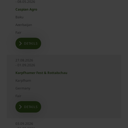
Date
Event
Place
Country
- 08.05.2026
type
Caspian Agro
Baku
Azerbaijan
Fair
DETAILS
27.08.2026
- 01.09.2026
Karpfhamer Fest & Rottalschau
Karpfham
Germany
Fair
DETAILS
03.09.2026