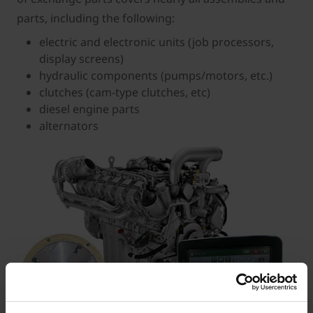
parts, including the following:
electric and electronic units (job processors,
display screens)
hydraulic components (pumps/motors, etc.)
clutches (cam-type clutches, etc)
diesel engine parts
alternators