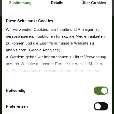
Zustimmung
Details
Über Cookies
Diese Seite nutzt Cookies
Wir verwenden Cookies, um Inhalte und Anzeigen zu
personalisieren, Funktionen für soziale Medien anbieten
Heinrich-Krone-Straße 10
zu können und die Zugriffe auf unsere Website zu
D-48480 Spelle
analysieren (Google Analytics).
Tel.
+49 (0) 5977-9350
Außerdem geben wir Informationen zu Ihrer Verwendung
Fax +49 (0) 5977-935-339
unserer Website an unsere Partner für soziale Medien,
info.ldm@krone.de
Werbung und Analysen weiter. Unsere Partner führen
diese Informationen möglicherweise mit weiteren Daten
zusammen, die Sie ihnen bereitgestellt haben oder die
Einwilligungsauswahl
Notwendig
sie im Rahmen Ihrer Nutzung der Dienste gesammelt
haben.
Wir setzen im Rahmen des Trackings auch Dienstleister
Präferenzen
Products
in Drittländern außerhalb der EU mit abweichenden