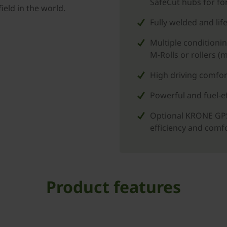
SafeCut hubs for fo
ield in the world.
Fully welded and lif
Multiple conditionin
M-Rolls or rollers (
High driving comfor
Powerful and fuel-e
Optional KRONE GPS
efficiency and comf
Product features