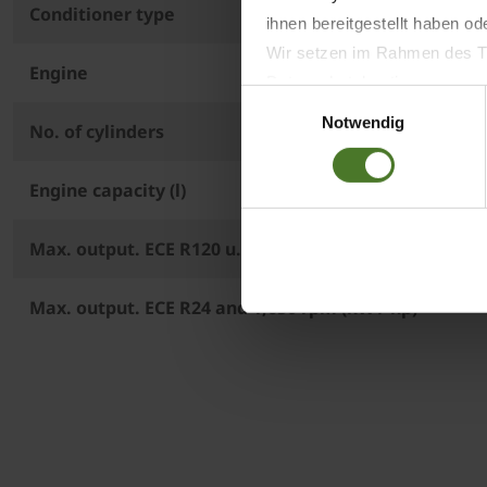
Conditioner type
ihnen bereitgestellt haben o
Wir setzen im Rahmen des Tr
Engine
Datenschutzbestimmungen ein,
Einwilligungsauswahl
Daten bestehen kann.
Notwendig
No. of cylinders
Datenschutzhinweise
Impressum
Engine capacity (l)
Max. output. ECE R120 u. 1,650 rpm (kW / hp)
Max. output. ECE R24 and 1,650 rpm (kW / hp)