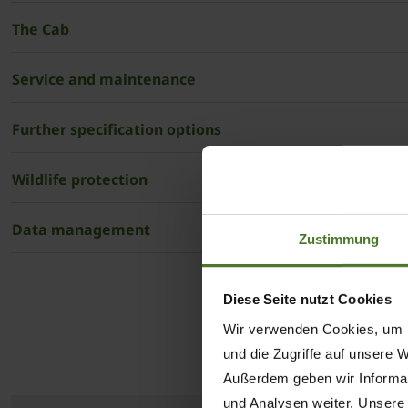
The Cab
Service and maintenance
Further specification options
Wildlife protection
Data management
Zustimmung
Diese Seite nutzt Cookies
Wir verwenden Cookies, um I
und die Zugriffe auf unsere 
Außerdem geben wir Informat
und Analysen weiter. Unsere