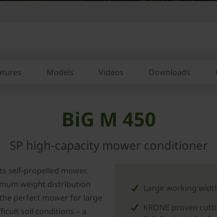
atures
Models
Videos
Downloads
BiG M 450
SP high-capacity mower conditioner
ts self-propelled mower.
imum weight distribution
Large working width
the perfect mower for large
KRONE proven cutti
ficult soil conditions – a