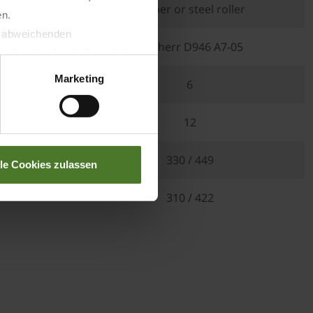
es
rubber or steel roller
en.
t abweichenden
7-05
Liebherr D946 A7-05
llverlust bzgl. übermittelter
Marketing
6
12
330 / 449
lle Cookies zulassen
310 / 422