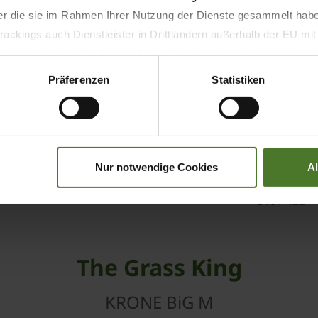
V-type steel tin
der die sie im Rahmen Ihrer Nutzung der Dienste gesammelt hab
ackings auch Dienstleister in Drittländern außerhalb der EU mi
Liebherr D946 A
 wodurch das Risiko von behördlichen Zugriffen bzw. von Kontro
Präferenzen
Statistiken
6
12
330 / 449
Nur notwendige Cookies
A
310 / 422
The Grass King
KRONE BiG M