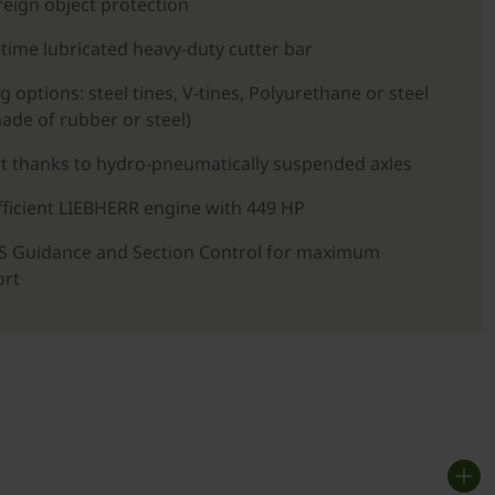
reign object protection
etime lubricated heavy-duty cutter bar
g options: steel tines, V-tines, Polyurethane or steel
made of rubber or steel)
t thanks to hydro-pneumatically suspended axles
fficient LIEBHERR engine with 449 HP
 Guidance and Section Control for maximum
ort