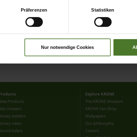
Präferenzen
Statistiken
The new generation
Large square baler
ack
BiG Pack HDP
ation 5
1290 (VC)
Nur notwendige Cookies
A
ODUCT
TO THE PRODUCT
Products
Explore KRONE
New Products
The KRONE Museum
Disc mowers
KRONE Fan Shop
Rotary tedders
Wallpapers
Rotary rakes
Our philosophy
Round balers
Careers