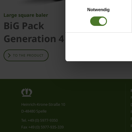
Einwilligungsauswahl
Daten bestehen kann.
Notwendig
Large square baler
BiG Pack – 
Datenschutzhinweise
BiG Pack
BiG P
Impressum
Generation 4
Gener
TO THE PRODUCT
TO THE PR
Heinrich-Krone-Straße 10
D-48480 Spelle
Tel.
+49 (0) 5977-9350
Fax +49 (0) 5977-935-339