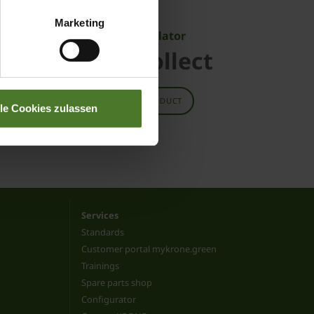
Marketing
Bale accumulator
 II
BaleCollect
TO THE PRODUCT
lle Cookies zulassen
Services
Standards
Customer portal mykrone.green
Trainings
Spare parts shop
Configurator