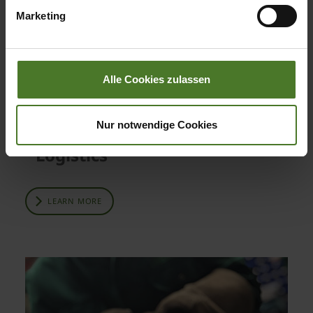
übermittelter Daten bestehen kann.
Marketing
Datenschutzhinweise
Impressum
Alle Cookies zulassen
Nur notwendige Cookies
Logistics
LEARN MORE