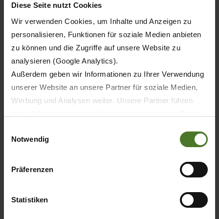
Diese Seite nutzt Cookies
Wir verwenden Cookies, um Inhalte und Anzeigen zu
personalisieren, Funktionen für soziale Medien anbieten
zu können und die Zugriffe auf unsere Website zu
analysieren (Google Analytics).
Außerdem geben wir Informationen zu Ihrer Verwendung
unserer Website an unsere Partner für soziale Medien,
Customer portal
Werbung und Analysen weiter. Unsere Partner führen
mykrone.green
diese Informationen möglicherweise mit weiteren Daten
zusammen, die Sie ihnen bereitgestellt haben oder die
Einwilligungsauswahl
Notwendig
sie im Rahmen Ihrer Nutzung der Dienste gesammelt
LEARN MORE
haben.
Wir setzen im Rahmen des Trackings auch Dienstleister
Präferenzen
in Drittländern außerhalb der EU mit abweichenden
Datenschutzbestimmungen ein, wodurch das Risiko von
Statistiken
behördlichen Zugriffen bzw. von Kontrollverlust bzgl.