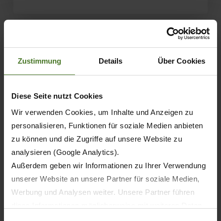
Zustimmung
Details
Über Cookies
Diese Seite nutzt Cookies
Wir verwenden Cookies, um Inhalte und Anzeigen zu
personalisieren, Funktionen für soziale Medien anbieten
zu können und die Zugriffe auf unsere Website zu
analysieren (Google Analytics).
12.03.2026
Außerdem geben wir Informationen zu Ihrer Verwendung
TESTBERICHT
PRODUKTE
unserer Website an unsere Partner für soziale Medien,
Werbung und Analysen weiter. Unsere Partner führen
KRONE SmartConnect Solar im Test
diese Informationen möglicherweise mit weiteren Daten
zusammen, die Sie ihnen bereitgestellt haben oder die