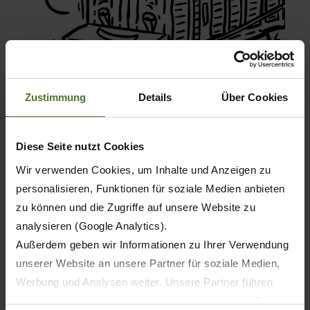
Zustimmung
Details
Über Cookies
Diese Seite nutzt Cookies
Wir verwenden Cookies, um Inhalte und Anzeigen zu
Puzzles fun
personalisieren, Funktionen für soziale Medien anbieten
zu können und die Zugriffe auf unsere Website zu
analysieren (Google Analytics).
Find your way out of the corn maze or solve
Außerdem geben wir Informationen zu Ihrer Verwendung
tricky puzzles.
unserer Website an unsere Partner für soziale Medien,
Werbung und Analysen weiter. Unsere Partner führen
diese Informationen möglicherweise mit weiteren Daten