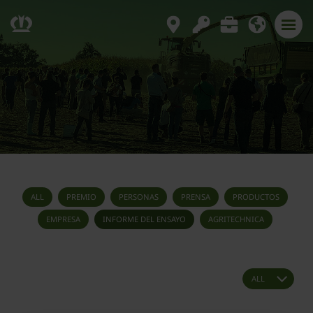
ALL
PREMIO
PERSONAS
PRENSA
PRODUCTOS
EMPRESA
INFORME DEL ENSAYO
AGRITECHNICA