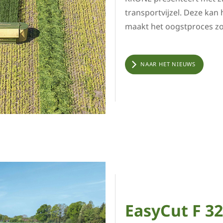
transportvijzel. Deze kan
maakt het oogstproces zo 
NAAR HET NIEUWS
EasyCut F 32