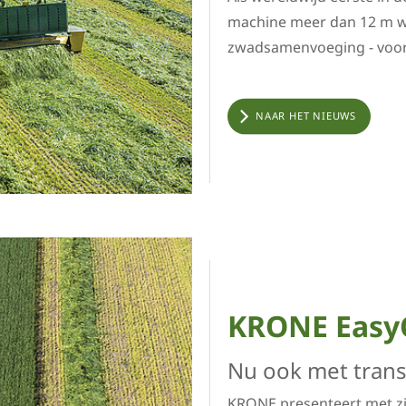
machine meer dan 12 m w
zwadsamenvoeging - voor 
NAAR HET NIEUWS
KRONE EasyC
Nu ook met trans
KRONE presenteert met zi