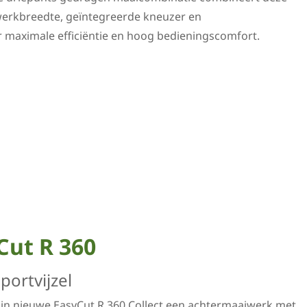
erkbreedte, geïntegreerde kneuzer en
maximale efficiëntie en hoog bedieningscomfort.
ut R 360
portvijzel
jn nieuwe EasyCut R 360 Collect een achtermaaiwerk met