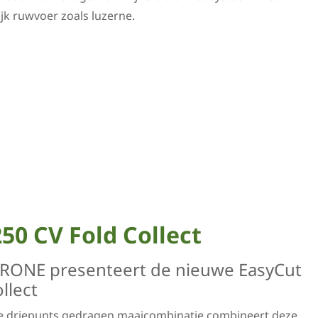
jk ruwvoer zoals luzerne.
50 CV Fold Collect
KRONE presenteert de nieuwe EasyCut
llect
 de driepunts gedragen maaicombinatie combineert deze