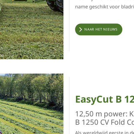
name geschikt voor bladri
NAAR HET NIEUWS
EasyCut B 12
12,50 m power: 
B 1250 CV Fold Co
Als wereldwijd eerste in