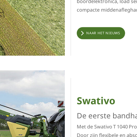
boordelektronica, load se
compacte middenafleghar
NAAR HET NIEUWS
Swativo
De eerste bandh
Met de Swativo T 1040 Pr
Door zijn flexibele en ab