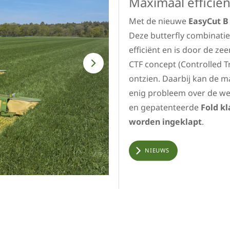
Maximaal efficië
Met de nieuwe
EasyCut B
Deze butterfly combinati
efficiënt en is door de z
CTF concept (Controlled 
ontzien. Daarbij kan de m
enig probleem over de we
en gepatenteerde
Fold k
worden ingeklapt
.
NIEUWS