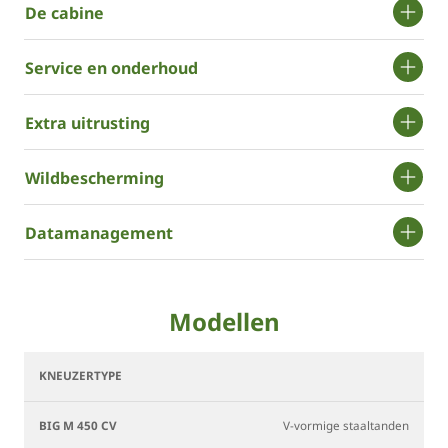
De cabine
Service en onderhoud
Extra uitrusting
Wildbescherming
Datamanagement
Modellen
BiG
BiG
M
M
450
450
V-vormige staaltanden