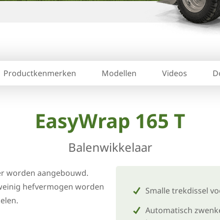
Productkenmerken
Modellen
Videos
D
EasyWrap 165 T
Balenwikkelaar
ker worden aangebouwd.
 weinig hefvermogen worden
Smalle trekdissel 
elen.
Automatisch zwenke