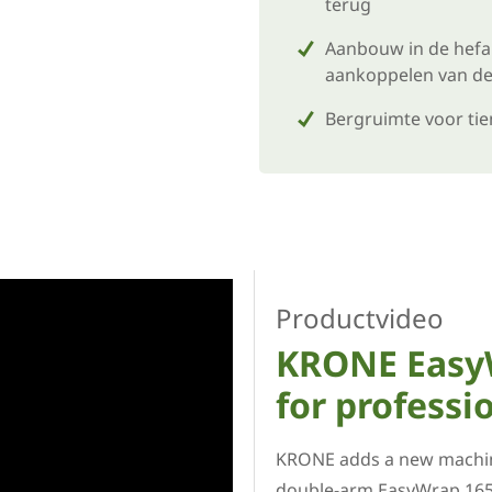
terug
Aanbouw in de hefa
aankoppelen van d
Bergruimte voor tie
Productvideo
KRONE EasyW
for professi
KRONE adds a new machin
double-arm EasyWrap 165