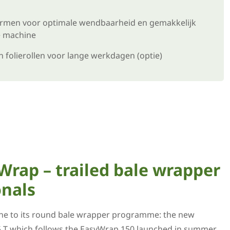
rmen voor optimale wendbaarheid en gemakkelijk
e machine
n folierollen voor lange werkdagen (optie)
rap – trailed bale wrapper
onals
e to its round bale wrapper programme: the new
 T which follows the EasyWrap 150 launched in summer