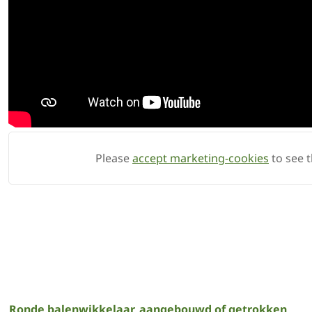
Please
accept marketing-cookies
to see t
Ronde balenwikkelaar, aangebouwd of getrokken