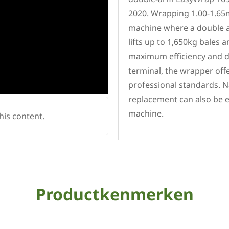
2020. Wrapping 1.00-1.65m 
machine where a double a
lifts up to 1,650kg bales
maximum efficiency and da
terminal, the wrapper off
professional standards. Na
replacement can also be 
machine.
his content.
Productkenmerken