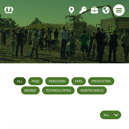
ALL
PRIJS
PERSONEN
PERS
PRODUCTEN
BEDRIJF
TESTRESULTATEN
AGRITECHNICA