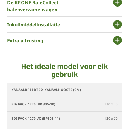
De ­KRONE BaleCollect
balenverzamelwagen
Inkuilmiddelinstallatie
Extra uitrusting
Het ideale model voor elk
gebruik
B
BiG
BiG
BiG
BiG
BiG
Pa
Pack
Pack
Pack
Pack
Pack
12
120 x 70
1290
1290
1270
1270
1290
H
VC
HDP
(BP
VC
(BP
V
120 x 70
(BP
(BP
305-
(BP305-
405-
(
405-
405-