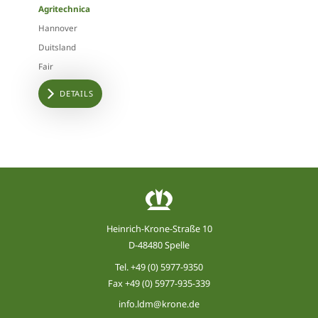
Agritechnica
Hannover
Duitsland
Fair
DETAILS
Heinrich-Krone-Straße 10
D-48480 Spelle
Tel.
+49 (0) 5977-9350
Fax +49 (0) 5977-935-339
info.ldm@krone.de