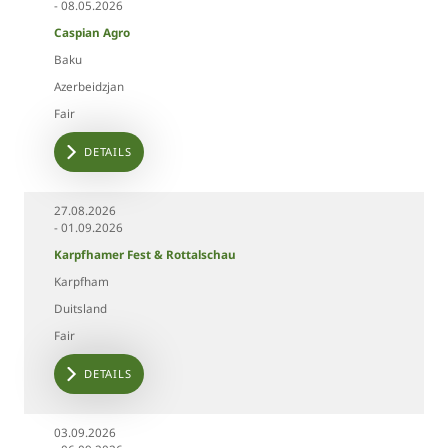
Date
Event
Place
Country
- 08.05.2026
type
Caspian Agro
Baku
Azerbeidzjan
Fair
DETAILS
27.08.2026
- 01.09.2026
Karpfhamer Fest & Rottalschau
Karpfham
Duitsland
Fair
DETAILS
03.09.2026