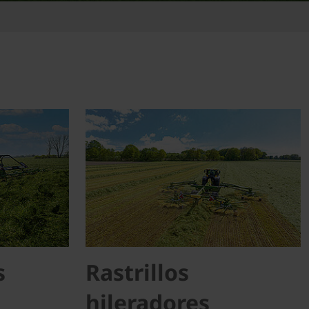
s
Rastrillos
hileradores