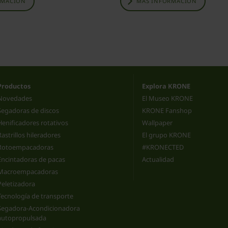
RMACIÓN
MÁS INFORMACIÓN
Productos
Explora KRONE
Novedades
El Museo KRONE
Segadoras de discos
KRONE Fanshop
Henificadores rotativos
Wallpaper
Rastrillos hileradores
El grupo KRONE
Rotoempacadoras
#KRONECTED
Encintadoras de pacas
Actualidad
Macroempacadoras
Peletizadora
Tecnología de transporte
Segadora-Acondicionadora
autopropulsada