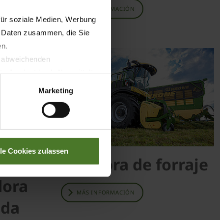
MÁS INFORMACIÓN
für soziale Medien, Werbung
n Daten zusammen, die Sie
en.
t abweichenden
llverlust bzgl. übermittelter
Marketing
lle Cookies zulassen
Picadora de forraje
dora
MÁS INFORMACIÓN
ada