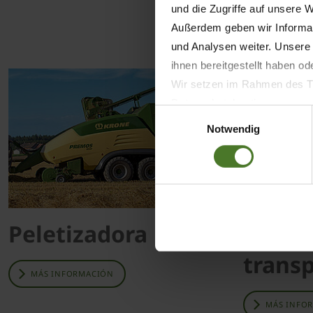
und die Zugriffe auf unsere 
Außerdem geben wir Informat
und Analysen weiter. Unsere
ihnen bereitgestellt haben o
Wir setzen im Rahmen des Tr
Datenschutzbestimmungen ein,
Einwilligungsauswahl
Daten bestehen kann.
Notwendig
Datenschutzhinweise
Impressum
Peletizadora
Tecno
trans
MÁS INFORMACIÓN
MÁS INFO