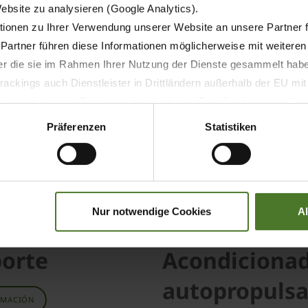
Website zu analysieren (Google Analytics).
MÁS INFORMACIÓN
ionen zu Ihrer Verwendung unserer Website an unsere Partner 
 Partner führen diese Informationen möglicherweise mit weitere
der die sie im Rahmen Ihrer Nutzung der Dienste gesammelt hab
ackings auch Dienstleister in Drittländern außerhalb der EU mi
 wodurch das Risiko von behördlichen Zugriffen bzw. von Kontro
Präferenzen
Statistiken
Nur notwendige Cookies
A
logía de
Segadora-
porte
Acondiciona
autopropuls
RMACIÓN