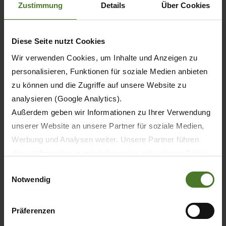
Zustimmung
Details
Über Cookies
Diese Seite nutzt Cookies
Wir verwenden Cookies, um Inhalte und Anzeigen zu
personalisieren, Funktionen für soziale Medien anbieten
zu können und die Zugriffe auf unsere Website zu
analysieren (Google Analytics).
Außerdem geben wir Informationen zu Ihrer Verwendung
unserer Website an unsere Partner für soziale Medien,
Werbung und Analysen weiter. Unsere Partner führen
20.05.2026
diese Informationen möglicherweise mit weiteren Daten
zusammen, die Sie ihnen bereitgestellt haben oder die
PRENSA
PRODUCTOS
Einwilligungsauswahl
Notwendig
sie im Rahmen Ihrer Nutzung der Dienste gesammelt
haben.
30 años de KRONE BiG M – La primera
segadora-acondicionadora
Wir setzen im Rahmen des Trackings auch Dienstleister
Präferenzen
autopropulsada del mundo celebra su
in Drittländern außerhalb der EU mit abweichenden