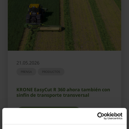
21.05.2026
PRENSA
PRODUCTOS
KRONE EasyCut R 360 ahora también con
sinfín de transporte transversal
OBTENER MÁS INFORMACIÓN