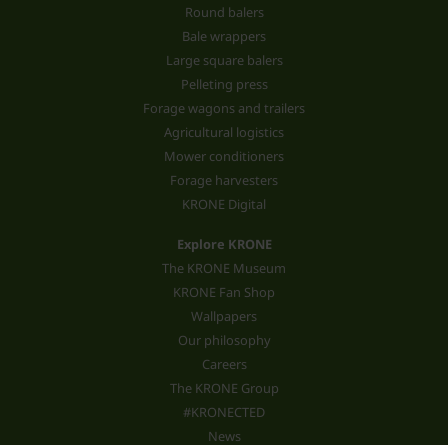
Round balers
Bale wrappers
Large square balers
Pelleting press
Forage wagons and trailers
Agricultural logistics
Mower conditioners
Forage harvesters
KRONE Digital
Explore KRONE
The KRONE Museum
KRONE Fan Shop
Wallpapers
Our philosophy
Careers
The KRONE Group
#KRONECTED
News