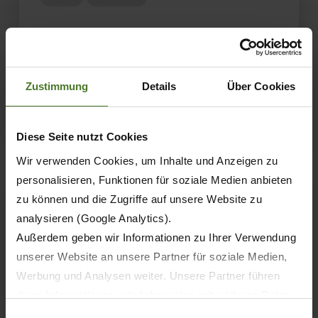
12.5 metres of efficiency: KRONE
presents the new EasyCut B 1250 CV Fold
Collect
Zustimmung
Details
Über Cookies
LEARN MORE
Diese Seite nutzt Cookies
Wir verwenden Cookies, um Inhalte und Anzeigen zu
personalisieren, Funktionen für soziale Medien anbieten
zu können und die Zugriffe auf unsere Website zu
analysieren (Google Analytics).
Außerdem geben wir Informationen zu Ihrer Verwendung
unserer Website an unsere Partner für soziale Medien,
Werbung und Analysen weiter. Unsere Partner führen
diese Informationen möglicherweise mit weiteren Daten
zusammen, die Sie ihnen bereitgestellt haben oder die
Einwilligungsauswahl