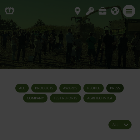
ALL
PRODUCTS
AWARDS
PEOPLE
PRESS
COMPANY
TEST REPORTS
AGRITECHNICA