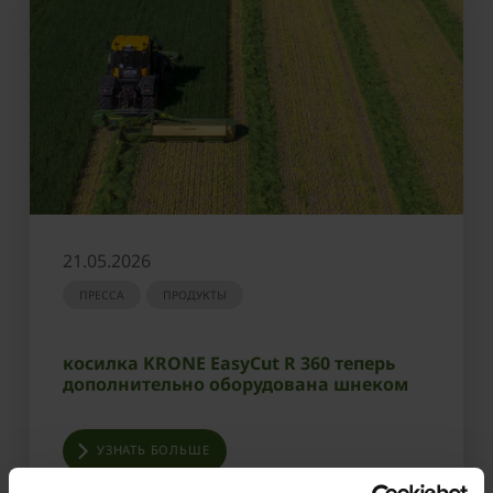
21.05.2026
ПРЕССА
ПРОДУКТЫ
косилка KRONE EasyCut R 360 теперь
дополнительно оборудована шнеком
УЗНАТЬ БОЛЬШЕ