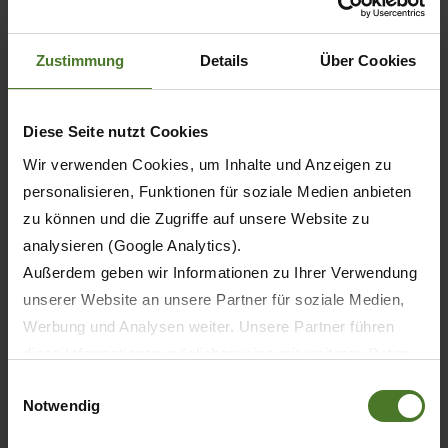
Zustimmung
Details
Über Cookies
Diese Seite nutzt Cookies
Wir verwenden Cookies, um Inhalte und Anzeigen zu
personalisieren, Funktionen für soziale Medien anbieten
zu können und die Zugriffe auf unsere Website zu
analysieren (Google Analytics).
Außerdem geben wir Informationen zu Ihrer Verwendung
unserer Website an unsere Partner für soziale Medien,
20.05.2026
Werbung und Analysen weiter. Unsere Partner führen
ПРЕССА
ПРОДУКТЫ
diese Informationen möglicherweise mit weiteren Daten
zusammen, die Sie ihnen bereitgestellt haben oder die
Einwilligungsauswahl
Notwendig
sie im Rahmen Ihrer Nutzung der Dienste gesammelt
30 лет KRONE BiG M — первая в мире
самоходная косилка-плющилка
haben.