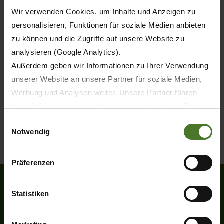
Wir verwenden Cookies, um Inhalte und Anzeigen zu
personalisieren, Funktionen für soziale Medien anbieten
zu können und die Zugriffe auf unsere Website zu
analysieren (Google Analytics).
Außerdem geben wir Informationen zu Ihrer Verwendung
unserer Website an unsere Partner für soziale Medien,
Werbung und Analysen weiter. Unsere Partner führen
diese Informationen möglicherweise mit weiteren Daten
zusammen, die Sie ihnen bereitgestellt haben oder die
Einwilligungsauswahl
Notwendig
sie im Rahmen Ihrer Nutzung der Dienste gesammelt
haben.
Wir setzen im Rahmen des Trackings auch Dienstleister
Präferenzen
in Drittländern außerhalb der EU mit abweichenden
Datenschutzbestimmungen ein, wodurch das Risiko von
Statistiken
behördlichen Zugriffen bzw. von Kontrollverlust bzgl.
Heinrich-Krone-Straße 10
übermittelter Daten bestehen kann.
D-48480 Spelle