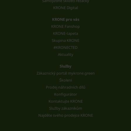
Samojízdné sklízecí řezačky
KRONE Digital
KRONE pro vás
KRONE Fanshop
KRONE-tapeta
Skupina KRONE
#KRONECTED
Aktuality
Služby
Zákaznický portál mykrone.green
Školení
Prodej náhradních dílů
Konfigurátor
Kontaktujte KRONE
Služby zákazníkům
Najděte svého prodejce KRONE