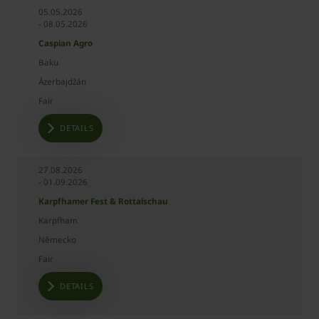
Event
05.05.2026
Date
Event
Place
Country
- 08.05.2026
type
Caspian Agro
Baku
Ázerbajdžán
Fair
DETAILS
27.08.2026
- 01.09.2026
Karpfhamer Fest & Rottalschau
Karpfham
Německo
Fair
DETAILS