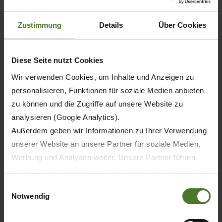
15.10.2026
- 18.10.2026
MOLDAGROTECH
Zustimmung
Details
Über Cookies
Chisinau
Moldavsko
Diese Seite nutzt Cookies
Fair
Wir verwenden Cookies, um Inhalte und Anzeigen zu
DETAILS
personalisieren, Funktionen für soziale Medien anbieten
zu können und die Zugriffe auf unsere Website zu
10.11.2026
analysieren (Google Analytics).
- 13.11.2026
Außerdem geben wir Informationen zu Ihrer Verwendung
Eurotier
unserer Website an unsere Partner für soziale Medien,
Hannover
Werbung und Analysen weiter. Unsere Partner führen
Německo
diese Informationen möglicherweise mit weiteren Daten
Fair
zusammen, die Sie ihnen bereitgestellt haben oder die
Einwilligungsauswahl
DETAILS
Notwendig
sie im Rahmen Ihrer Nutzung der Dienste gesammelt
haben.