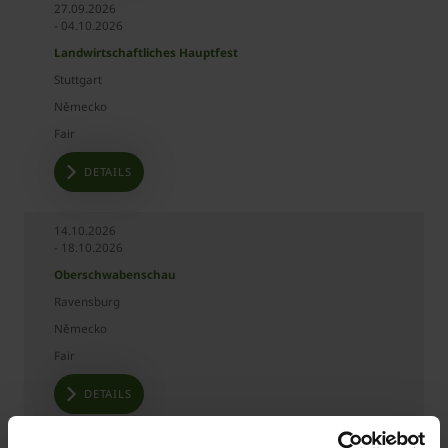
27.09.2026
- 04.10.2026
Landwirtschaftliches Hauptfest
Stuttgart
Německo
Fair
DETAILS
14.10.2026
- 18.10.2026
Oberschwabenschau
Ravensburg
Německo
Fair
DETAILS