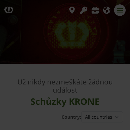
Už nikdy nezmeškáte žádnou
událost
Schůzky KRONE
Country: