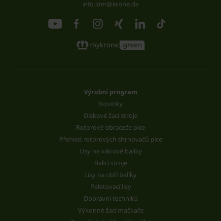
info.ldm@krone.de
Výrobní program
Novinky
Diskové žací stroje
Rotorové obraceče píce
Přehled rotorových shrnovačů píce
Lisy na válcové balíky
Balicí stroje
Lisy na obří balíky
Peletovací lisy
Dopravní technika
Výkonné žací mačkače