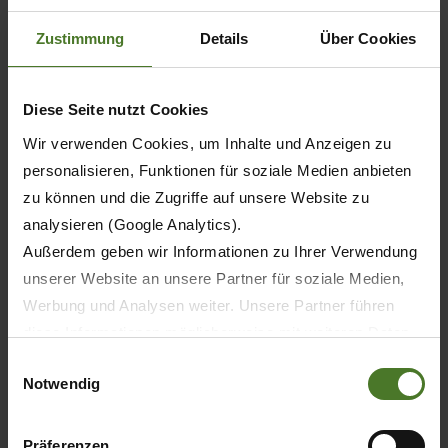
15.10.2026
- 18.10.2026
Zustimmung
Details
Über Cookies
MOLDAGROTECH
Chisinau
Moldavie
Diese Seite nutzt Cookies
Fair
Wir verwenden Cookies, um Inhalte und Anzeigen zu
DETAILS
personalisieren, Funktionen für soziale Medien anbieten
zu können und die Zugriffe auf unsere Website zu
analysieren (Google Analytics).
10.11.2026
- 13.11.2026
Außerdem geben wir Informationen zu Ihrer Verwendung
Eurotier
unserer Website an unsere Partner für soziale Medien,
Hannover
Werbung und Analysen weiter. Unsere Partner führen
Allemagne
diese Informationen möglicherweise mit weiteren Daten
Fair
zusammen, die Sie ihnen bereitgestellt haben oder die
Einwilligungsauswahl
Notwendig
sie im Rahmen Ihrer Nutzung der Dienste gesammelt
DETAILS
haben.
Wir setzen im Rahmen des Trackings auch Dienstleister
Präferenzen