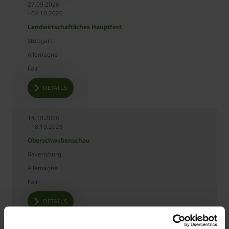
27.09.2026
- 04.10.2026
Landwirtschaftliches Hauptfest
Stuttgart
Allemagne
Fair
DETAILS
14.10.2026
- 18.10.2026
Oberschwabenschau
Ravensburg
Allemagne
Fair
DETAILS