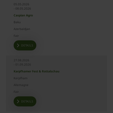
Event
05.05.2026
Date
Event
Place
Country
- 08.05.2026
type
Caspian Agro
Baku
Azerbaïdjan
Fair
DETAILS
27.08.2026
- 01.09.2026
Karpfhamer Fest & Rottalschau
Karpfham
Allemagne
Fair
DETAILS