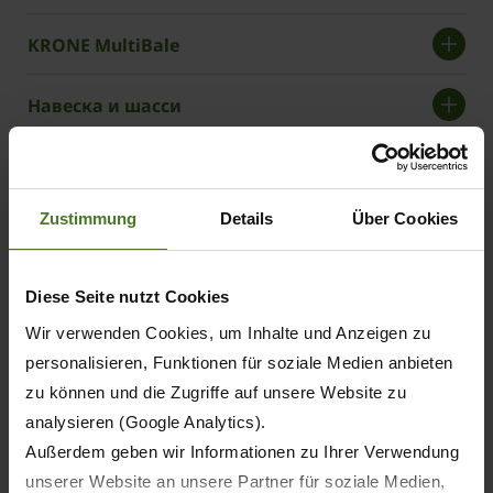
KRONE MultiBale
Навеска и шасси
Управление
Zustimmung
Details
Über Cookies
Техническое обслуживание и очистка
Концепция освещения
Diese Seite nutzt Cookies
Wir verwenden Cookies, um Inhalte und Anzeigen zu
Пресс High-Density: BiG Pack 1290 HDP
personalisieren, Funktionen für soziale Medien anbieten
(VC)
zu können und die Zugriffe auf unsere Website zu
analysieren (Google Analytics).
KRONE BaleCollect – тележка для тюков
Außerdem geben wir Informationen zu Ihrer Verwendung
unserer Website an unsere Partner für soziale Medien,