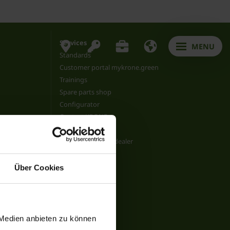
Services
MENU
Standards
Customer portal mykrone.green
Trainings
Spare parts shop
Configurator
Contact KRONE
Customer service
Find your KRONE dealer
Über Cookies
 Medien anbieten zu können