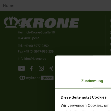
Home
Heinrich-Krone-Straße 10
D-48480 Spelle
Tel.
+49 (0) 5977-9350
Fax +49 (0) 5977-935-339
info.ldm@krone.de
Zustimmung
Diese Seite nutzt Cookies
Wir verwenden Cookies, um I