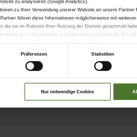
Website zu analysieren (Google Analytics).
pliance | Whistleblowing
Privacy
Terms and conditions
Search
Impr
ionen zu Ihrer Verwendung unserer Website an unsere Partner 
 Partner führen diese Informationen möglicherweise mit weitere
der die sie im Rahmen Ihrer Nutzung der Dienste gesammelt hab
ackings auch Dienstleister in Drittländern außerhalb der EU mi
 wodurch das Risiko von behördlichen Zugriffen bzw. von Kontro
Präferenzen
Statistiken
Nur notwendige Cookies
A