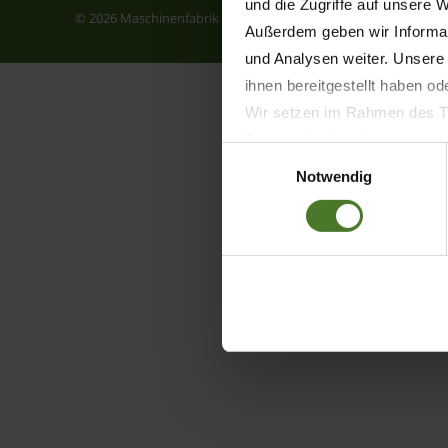
und die Zugriffe auf unsere 
© 2026 Maschinenfabrik Bernard KRONE GmbH & Co.KG
Com
Außerdem geben wir Informat
und Analysen weiter. Unsere
ihnen bereitgestellt haben o
Wir setzen im Rahmen des Tr
Datenschutzbestimmungen ein,
Einwilligungsauswahl
Daten bestehen kann.
Notwendig
Datenschutzhinweise
Impressum