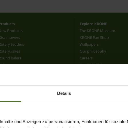
Products
Explore KRONE
New Products
The KRONE Museum
Disc mowers
KRONE Fan Shop
Rotary tedders
Wallpapers
Rotary rakes
Our philosophy
Round balers
Careers
Bale wrappers
The KRONE Group
Large square balers
#KRONECTED
Pelleting press
News
Forage wagons and trailers
Agricultural logistics
Details
Mower conditioners
Forage harvesters
KRONE Digital
nhalte und Anzeigen zu personalisieren, Funktionen für soziale