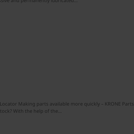
ssive and permanently lubricated…
ocator Making parts available more quickly – KRONE PartsL
tock? With the help of the…