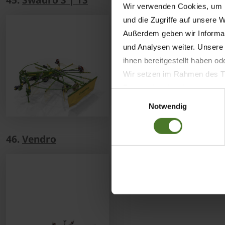
Wir verwenden Cookies, um I
und die Zugriffe auf unsere 
The pull-type cardanic su
without poking into the 
Außerdem geben wir Informat
und Analysen weiter. Unsere
ihnen bereitgestellt haben o
Wir setzen im Rahmen des Tr
Datenschutzbestimmungen ein,
Einwilligungsauswahl
Daten bestehen kann.
Notwendig
Datenschutzhinweise
Impressum
46.
Vendro
The new rotary tedders fr
Gauge wheels run close to