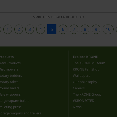
SEARCH RESULTS 41 UNTIL 50 OF 353
1
2
3
4
5
6
7
8
9
10
Products
Explore KRONE
New Products
The KRONE Museum
Disc mowers
KRONE Fan Shop
Rotary tedders
Wallpapers
Rotary rakes
Our philosophy
Round balers
Careers
Bale wrappers
The KRONE Group
Large square balers
#KRONECTED
Pelleting press
News
Forage wagons and trailers