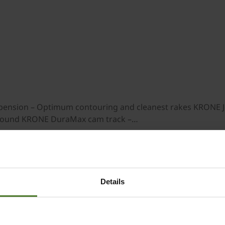
spension – Optimum contouring and cleanest rakes KRONE Je
ground KRONE DuraMax cam track –…
Details