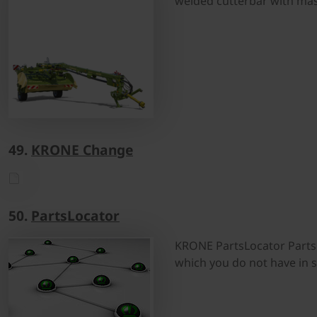
welded cutterbar with ma
49.
KRONE Change
50.
PartsLocator
KRONE PartsLocator PartsL
which you do not have in s