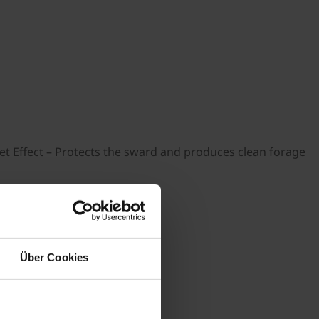
t Effect – Protects the sward and produces clean forage
Über Cookies