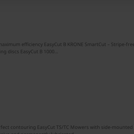
aximum efficiency EasyCut B KRONE SmartCut – Stripe-free
ting discs EasyCut B 1000…
rfect contouring EasyCut TS/TC Mowers with side-mounted 