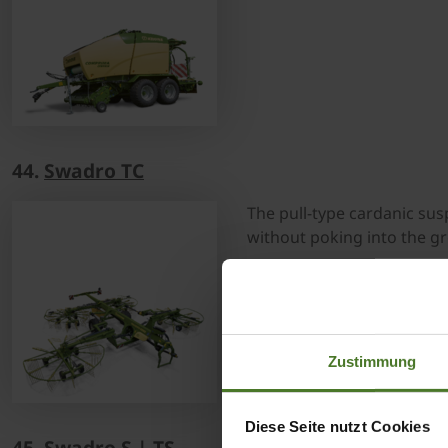
44.
Swadro TC
The pull-type cardanic su
without poking into the 
Zustimmung
Diese Seite nutzt Cookies
45.
Swadro S | TS