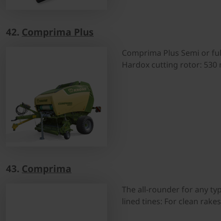
42.
Comprima Plus
Comprima Plus Semi or full
Hardox cutting rotor: 5
43.
Comprima
The all-rounder for any t
lined tines: For clean rak