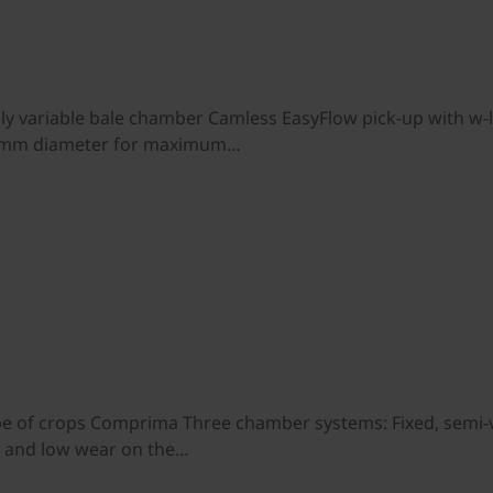
y variable bale chamber Camless EasyFlow pick-up with w-li
30 mm diameter for maximum…
ype of crops Comprima Three chamber systems: Fixed, semi-v
es and low wear on the…