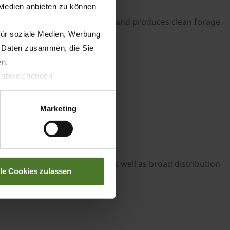
 Medien anbieten zu können
t Effect – Protects the sward and produces clean forage
für soziale Medien, Werbung
n Daten zusammen, die Sie
en.
t abweichenden
llverlust bzgl. übermittelter
Marketing
op pick-up and spreading as well as broad distribution
lle Cookies zulassen