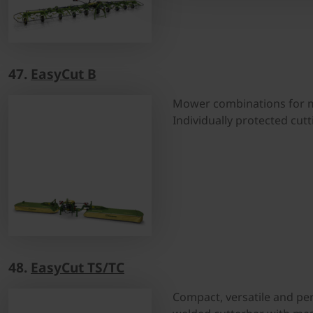
47.
EasyCut B
Mower combinations for m
Individually protected cut
48.
EasyCut TS/TC
Compact, versatile and pe