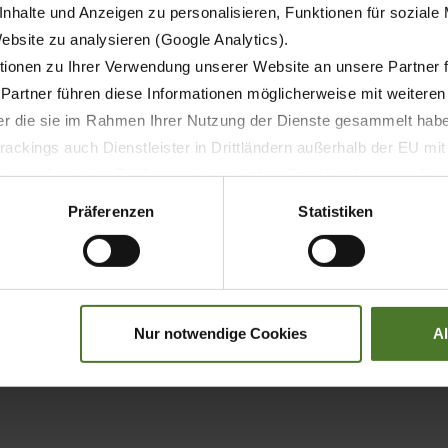
nhalte und Anzeigen zu personalisieren, Funktionen für soziale
Website zu analysieren (Google Analytics).
spension – Optimum contouring and cleanest rakes ­KRONE Je
ground KRONE rotor gearboxes –…
ionen zu Ihrer Verwendung unserer Website an unsere Partner 
 Partner führen diese Informationen möglicherweise mit weitere
der die sie im Rahmen Ihrer Nutzung der Dienste gesammelt hab
ackings auch Dienstleister in Drittländern außerhalb der EU mi
 wodurch das Risiko von behördlichen Zugriffen bzw. von Kontro
Präferenzen
Statistiken
om KRONE Vendro New ­KRONE OptiTurn tine: For optimum cr
Nur notwendige Cookies
A
 the tines: For exact guidance…