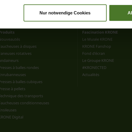
Nur notwendige Cookies
A
Produits
Fascination KRONE
Nouveautés
Le Musée KRONE
Faucheuses à disques
KRONE Fanshop
Faneuses rotatives
Fond d'écran
Andaineurs
Le Groupe KRONE
Presses à balles rondes
#KRONECTED
Enrubanneuses
Actualités
Presses à balles cubiques
Presse à pellets
Technique des transports
Faucheuses conditionneuses
Ensileuses
KRONE Digital