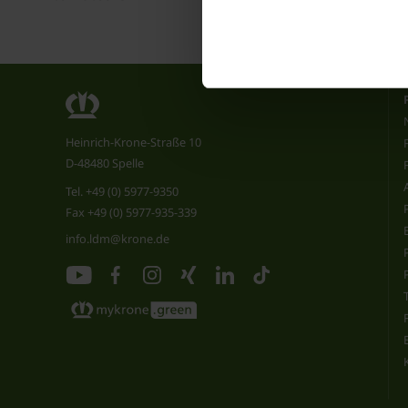
Heinrich-Krone-Straße 10
D-48480 Spelle
Tel.
+49 (0) 5977-9350
Fax +49 (0) 5977-935-339
info.ldm@krone.de