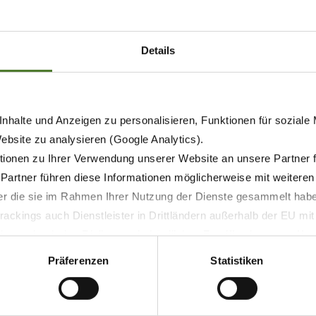
ge Service
Details
ice
èces machine défaillantes complètes Il s'agit de pièces
nhalte und Anzeigen zu personalisieren, Funktionen für soziale
Website zu analysieren (Google Analytics).
le de fonctionnement a été rétablie par KRONE et qui
ionen zu Ihrer Verwendung unserer Website an unsere Partner 
hine. Ainsi ces pièces de remplacement représentent une
 Partner führen diese Informationen möglicherweise mit weitere
der die sie im Rahmen Ihrer Nutzung der Dienste gesammelt hab
ackings auch Dienstleister in Drittländern außerhalb der EU mi
 pratiquement tous les secteurs de la machine :
 wodurch das Risiko von behördlichen Zugriffen bzw. von Kontro
Präferenzen
Statistiken