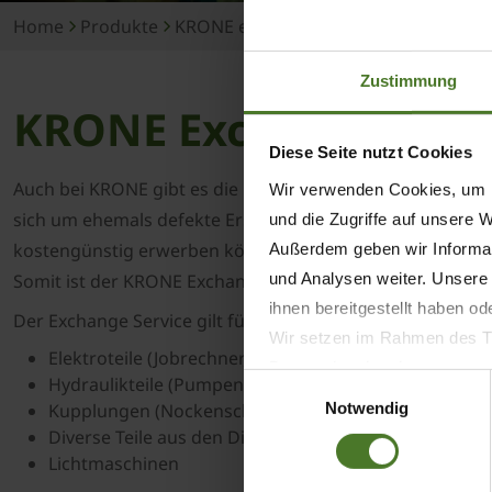
Home
Produkte
KRONE excellent Parts
KRONE Excha
Zustimmung
KRONE Exchange Serv
Diese Seite nutzt Cookies
Auch bei KRONE gibt es die Möglichkeit, fachmännisch üb
Wir verwenden Cookies, um I
sich um ehemals defekte Ersatzteile, die von KRONE wied
und die Zugriffe auf unsere 
kostengünstig erwerben können. Ihr eingesandtes, defekt
Außerdem geben wir Informat
und Analysen weiter. Unsere
Somit ist der KRONE Exchange Service eine kostengünstig
ihnen bereitgestellt haben o
Der Exchange Service gilt für nahezu alle Maschinenberei
Wir setzen im Rahmen des Tr
Elektroteile (Jobrechner, Displays, ...)
Datenschutzbestimmungen ein,
Einwilligungsauswahl
Hydraulikteile (Pumpen, Motoren,...)
Daten bestehen kann.
Notwendig
Kupplungen (Nockenschaltkupplungen, ...)
Datenschutzhinweise
Diverse Teile aus den Dieselmotoren
Impressum
Lichtmaschinen