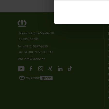
Heinrich-Krone-Straße 10
D-48480 Spelle
Tel.
+49 (0) 5977-9350
Fax +49 (0) 5977-935-339
info.ldm@krone.de