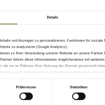
nge Service
Details
ice
erholte Maschinenteile zu erwerben. Hierbei handelt es
nhalte und Anzeigen zu personalisieren, Funktionen für soziale
er funktionsfähig aufbereitet wurden und die Sie
Website zu analysieren (Google Analytics).
es Teil nehmen wir dabei gegen Gutschrift in Zahlung.
ionen zu Ihrer Verwendung unserer Website an unsere Partner 
 Partner führen diese Informationen möglicherweise mit weitere
e Alternative zum Neuteil.
der die sie im Rahmen Ihrer Nutzung der Dienste gesammelt hab
che:
ackings auch Dienstleister in Drittländern außerhalb der EU mi
 wodurch das Risiko von behördlichen Zugriffen bzw. von Kontro
Präferenzen
Statistiken