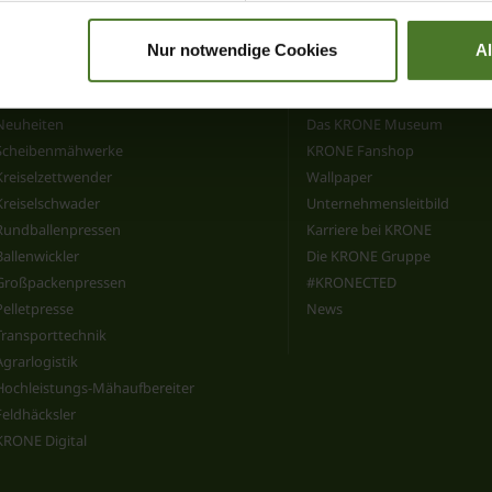
Nur notwendige Cookies
A
Produkte
Faszination KRONE
Neuheiten
Das KRONE Museum
Scheibenmähwerke
KRONE Fanshop
Kreiselzettwender
Wallpaper
Kreiselschwader
Unternehmensleitbild
Rundballenpressen
Karriere bei KRONE
Ballenwickler
Die KRONE Gruppe
Großpackenpressen
#KRONECTED
Pelletpresse
News
Transporttechnik
Agrarlogistik
Hochleistungs-Mähaufbereiter
Feldhäcksler
KRONE Digital