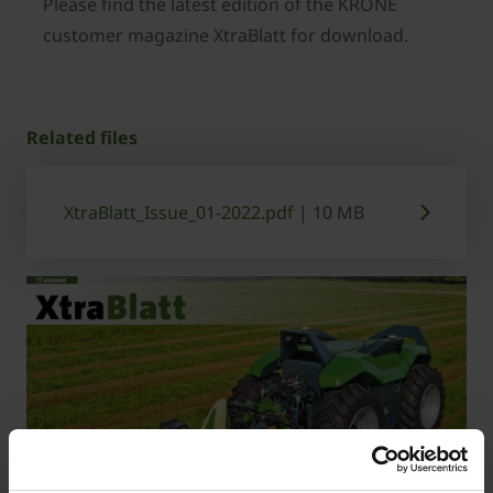
Please find the latest edition of the KRONE
customer magazine XtraBlatt for download.
Related files
XtraBlatt_Issue_01-2022.pdf |
10 MB