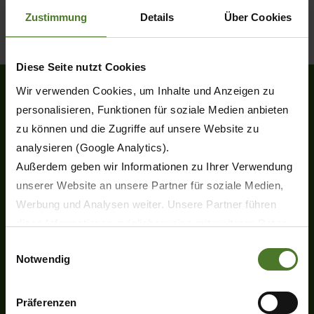
Zustimmung
Details
Über Cookies
Diese Seite nutzt Cookies
Wir verwenden Cookies, um Inhalte und Anzeigen zu
personalisieren, Funktionen für soziale Medien anbieten
Heinrich-Krone-Straße 10
zu können und die Zugriffe auf unsere Website zu
D-48480 Spelle
analysieren (Google Analytics).
Tel.
+49 (0) 5977-9350
Außerdem geben wir Informationen zu Ihrer Verwendung
Fax +49 (0) 5977-935-339
unserer Website an unsere Partner für soziale Medien,
info.ldm@krone.de
Werbung und Analysen weiter. Unsere Partner führen
diese Informationen möglicherweise mit weiteren Daten
zusammen, die Sie ihnen bereitgestellt haben oder die
Einwilligungsauswahl
Notwendig
sie im Rahmen Ihrer Nutzung der Dienste gesammelt
haben.
Wir setzen im Rahmen des Trackings auch Dienstleister
Präferenzen