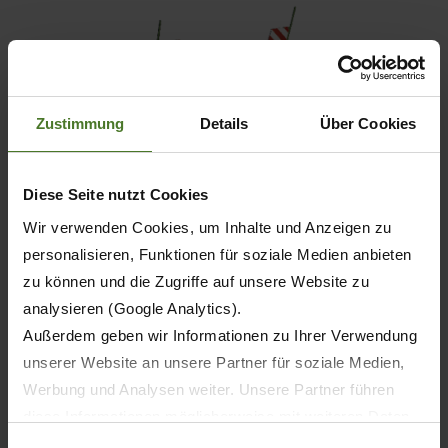
Zustimmung
Details
Über Cookies
Diese Seite nutzt Cookies
Wir verwenden Cookies, um Inhalte und Anzeigen zu
Kreiselzettwender
personalisieren, Funktionen für soziale Medien anbieten
KWT
zu können und die Zugriffe auf unsere Website zu
analysieren (Google Analytics).
Außerdem geben wir Informationen zu Ihrer Verwendung
MEHR ERFAHREN
unserer Website an unsere Partner für soziale Medien,
Werbung und Analysen weiter. Unsere Partner führen
diese Informationen möglicherweise mit weiteren Daten
zusammen, die Sie ihnen bereitgestellt haben oder die