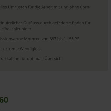
lles Umrüsten für die Arbeit mit und ohne Corn-
inuierlicher Gutfluss durch gefederte Böden für
rfbeschleuniger
issionsarme Motoren von 687 bis 1.156 PS
ür extreme Wendigkeit
ortkabine für optimale Übersicht
860
g-Cookies
, um diesen Inhalt zu sehen.