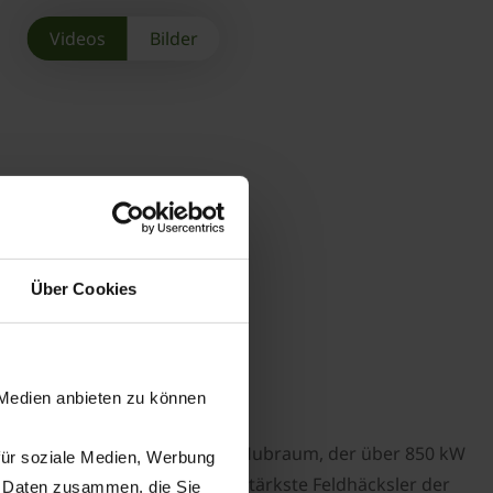
Videos
Bilder
Über Cookies
häcksler der Welt
 1180
 Medien anbieten zu können
iebherr V12 Motor mit 24,24 l Hubraum, der über 850 kW
für soziale Medien, Werbung
 KRONE BiG X 1180 der aktuell stärkste Feldhäcksler der
n Daten zusammen, die Sie