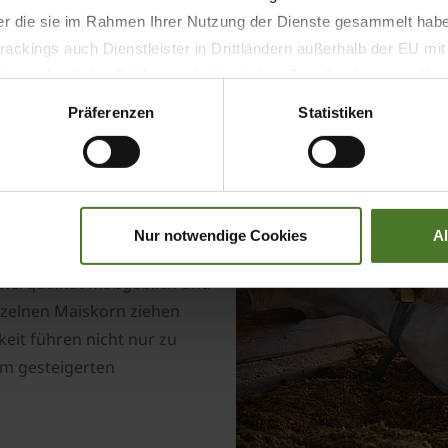
Welt.
der die sie im Rahmen Ihrer Nutzung der Dienste gesammelt hab
ackings auch Dienstleister in Drittländern außerhalb der EU mi
 wodurch das Risiko von behördlichen Zugriffen bzw. von Kontro
Präferenzen
Statistiken
er
eistung
iG X zum ultimativen
Nur notwendige Cookies
A
tterqualität maßgeblich und
nzelnen Maiskorn ziehen
eit führen nicht nur zu
em gesteigerten