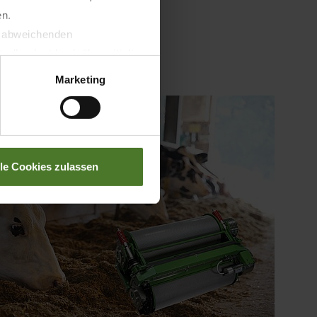
en.
t abweichenden
llverlust bzgl. übermittelter
Marketing
lle Cookies zulassen