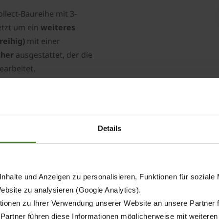
llect-Baureihe mit 3-
etzt um ein
weiteres
reihig)
mit einer
cher
ausgestattet, der die
earbeitet.
Details
Der stärkste Feld
 zu sehen.
KRONE BiG X
nhalte und Anzeigen zu personalisieren, Funktionen für soziale
Website zu analysieren (Google Analytics).
Ausgestattet mit einem L
ionen zu Ihrer Verwendung unserer Website an unsere Partner 
(1156 PS) verfügt, ist der
 Partner führen diese Informationen möglicherweise mit weitere