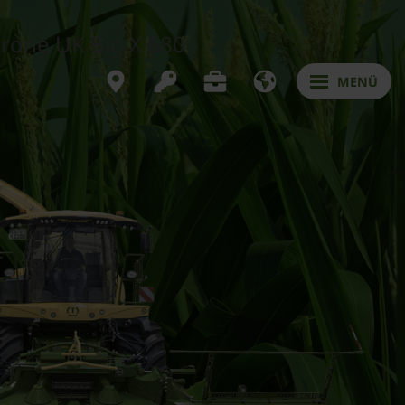
krone UK Big X 680
MENÜ