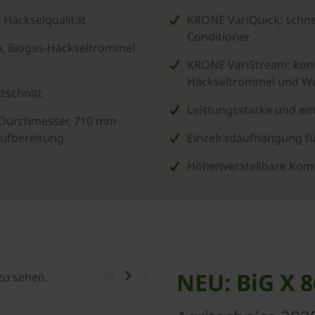
 Häckselqualität
­KRONE VariQuick: schne
Conditioner
n, Biogas-Häckseltrommel
­KRONE VariStream: kont
Häckseltrommel und Wu
zschnitt
Leistungsstarke und em
 Durchmesser, 710 mm
aufbereitung
Einzelradaufhängung f
Höhenverstellbare Komf
NEU: BiG X 
 zu sehen.
Bitte
akzeptiere Marketin