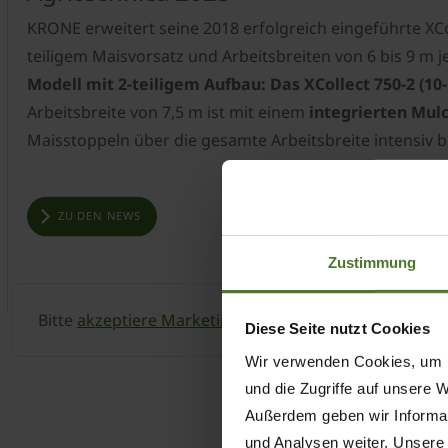
KRONE erweitert seine 2018 erfolgreich eingeführte XCo
teiligem Maisvorsatz und Arbeitsbreiten von 6 bis 9 m j
Modell mit 2-teiligem Aufbau: Das XCollect 750-2 (10-
Arbeitsbreite von 7,5 m ist mit einem
integrierten Mul
Maisstoppeln über die gesamte Arbeitsbreite intensiv b
ZU DEN NEWS
Zustimmung
Bitte
akzeptiere Marketing-Cookies
, um diesen Inhalt
Diese Seite nutzt Cookies
Wir verwenden Cookies, um I
und die Zugriffe auf unsere 
Außerdem geben wir Informat
und Analysen weiter. Unsere