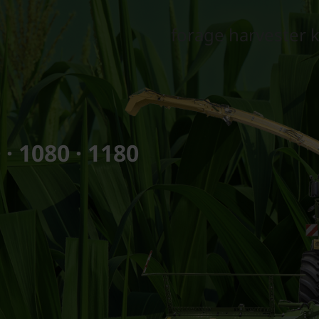
forage harvester 
 · 1080 · 1180