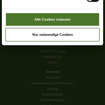
Feldhäcksler
Impressum
KRONE Digital
Faszination KRONE
Alle Cookies zulassen
Das KRONE Museum
KRONE Fanshop
Wallpaper
Nur notwendige Cookies
Unternehmensleitbild
Karriere bei KRONE
Die KRONE Gruppe
#KRONECTED
News
Services
Standards
Kundenportal mykrone.green
Training
Ersatzteil-Shop
Ersatzteilkataloge