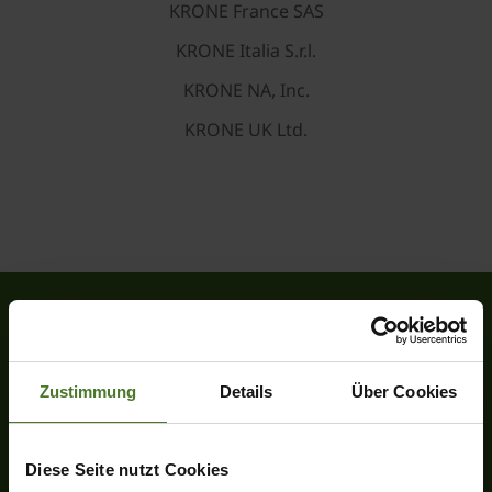
KRONE France SAS
KRONE Italia S.r.l.
KRONE NA, Inc.
KRONE UK Ltd.
Heinrich-Krone-Straße 10
Zustimmung
Details
Über Cookies
D-48480 Spelle
Tel.
+49 (0) 5977-9350
Fax +49 (0) 5977-935-339
Diese Seite nutzt Cookies
info.ldm@krone.de