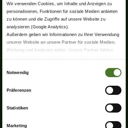
Wir verwenden Cookies, um Inhalte und Anzeigen zu
personalisieren, Funktionen für soziale Medien anbieten
zu können und die Zugriffe auf unsere Website zu
analysieren (Google Analytics).
Außerdem geben wir Informationen zu Ihrer Verwendung
unserer Website an unsere Partner für soziale Medien,
Produkte
Werbung und Analysen weiter. Unsere Partner führen
Neuheiten
diese Informationen möglicherweise mit weiteren Daten
Scheibenmähwerke
zusammen, die Sie ihnen bereitgestellt haben oder die
Einwilligungsauswahl
Kreiselzettwender
Notwendig
sie im Rahmen Ihrer Nutzung der Dienste gesammelt
Kreiselschwader
haben.
Rundballenpressen
Wir setzen im Rahmen des Trackings auch Dienstleister
Ballenwickler
Präferenzen
in Drittländern außerhalb der EU mit abweichenden
Großpackenpressen
Pelletpresse
Datenschutzbestimmungen ein, wodurch das Risiko von
Statistiken
Transporttechnik
behördlichen Zugriffen bzw. von Kontrollverlust bzgl.
Agrarlogistik
übermittelter Daten bestehen kann.
Hochleistungs-Mähaufbereiter
Marketing
Datenschutzhinweise