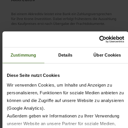
Bei einem Akkreditiv leistet eine Bank ein Zahlungsversprechen
für Ihre Krone-Investition. Dabei erfolgt frühestens die Auszahlung
des Kaufpreises erst nach Übergabe der Frachtdokumente.
Bank Payment Obligation (BPO)
Zustimmung
Details
Über Cookies
Bei einer Bank Payment Obligation leistet eine Bank ein
Zahlungsversprechen für Ihre Krone-Investition. Dabei erfolgt
Diese Seite nutzt Cookies
frühestens die Auszahlung des Kaufpreises nach einem
erfolgreichen elektronischen Datenabgleich.
Wir verwenden Cookies, um Inhalte und Anzeigen zu
personalisieren, Funktionen für soziale Medien anbieten zu
können und die Zugriffe auf unsere Website zu analysieren
(Google Analytics).
Ausfuhr-Pauschal-Gewährleistung (APG)
Außerdem geben wir Informationen zu Ihrer Verwendung
unserer Website an unsere Partner für soziale Medien,
Bei einer Ausfuhr-Pauschal-Gewährleistung (APG) wird Ihnen ein