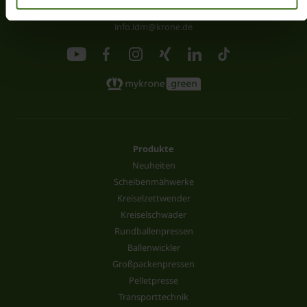
Fax +49 (0) 5977-935-339
info.ldm@krone.de
Produkte
Neuheiten
Scheibenmähwerke
Kreiselzettwender
Kreiselschwader
Rundballenpressen
Ballenwickler
Großpackenpressen
Pelletpresse
Transporttechnik