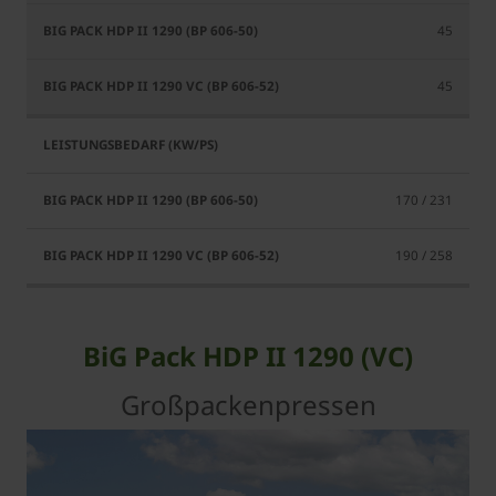
45
45
170 / 231
190 / 258
BiG Pack HDP II 1290 (VC)
Großpackenpressen