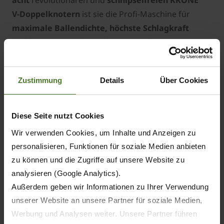
V-Doppelknotern
ist sie die Profi-Maschine für
maximale Ballendichte, höchste Schlagkraft
und kompromisslose Effizienz
– selbst unter
härtesten Einsatzbedingungen. Die BiG Pack HDP
II 1290 (VC) setzt neue Maßstäbe – mit extrem
Zustimmung
Details
Über Cookies
hohen Ballenzahlen und außergewöhnlicher
Ballendichte in kürzester Zeit. Robust und
langlebig konstruiert, meistert sie härteste
Diese Seite nutzt Cookies
Bedingungen mit Leichtigkeit – Tag für Tag, Saison
Wir verwenden Cookies, um Inhalte und Anzeigen zu
für Saison. Wer kompromisslose Leistung sucht,
personalisieren, Funktionen für soziale Medien anbieten
findet in dieser Maschine die perfekte Antwort.
zu können und die Zugriffe auf unsere Website zu
analysieren (Google Analytics).
Außerdem geben wir Informationen zu Ihrer Verwendung
unserer Website an unsere Partner für soziale Medien,
Werbung und Analysen weiter. Unsere Partner führen
Bitte
akzeptiere Marketing-Cookies
, um diesen