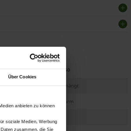
odell
EasyWrap 150
Über Cookies
Dreipunkt, angehängt
Einfachwickelarm
 Medien anbieten zu können
4
für soziale Medien, Werbung
n Daten zusammen, die Sie