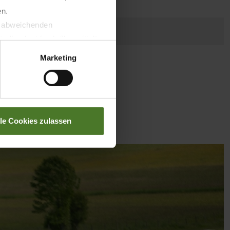
1,00 - 1,50
en.
t abweichenden
1600
llverlust bzgl. übermittelter
Marketing
36
lle Cookies zulassen