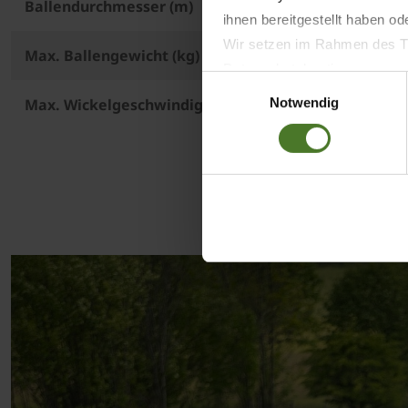
Ballendurchmesser (m)
ihnen bereitgestellt haben o
Wir setzen im Rahmen des Tr
Max. Ballengewicht (kg)
Datenschutzbestimmungen ein,
Einwilligungsauswahl
Daten bestehen kann.
Notwendig
Max. Wickelgeschwindigkeit (U/min)
Datenschutzhinweise
Impressum