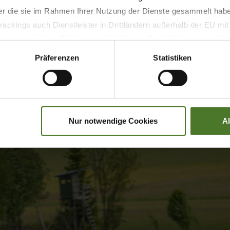
der die sie im Rahmen Ihrer Nutzung der Dienste gesammelt hab
ackings auch Dienstleister in Drittländern außerhalb der EU mi
 wodurch das Risiko von behördlichen Zugriffen bzw. von Kontro
Präferenzen
Statistiken
Flexibel im Anbau
Nur notwendige Cookies
A
KRONE EasyWrap 150