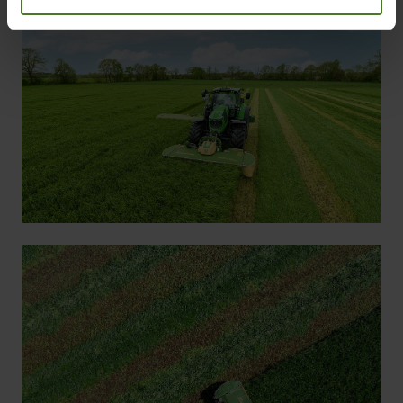
Die EasyCut F Frontmähwerke