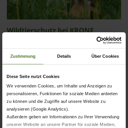
Wildtierschutz bei KRONE
Eine Vielzahl von unterschiedlichsten
Lösungsansätzen zum Erhalt der heimischen
Zustimmung
Details
Über Cookies
Arten bestimmen den Erfolg des Wildschutzes und
sorgen für qualitativ hochwertiges Futter.
Die Hubertus Sirene zur Wildrettung kann zur
Diese Seite nutzt Cookies
ersten Vergrämung beitragen, allerdings wird
Wir verwenden Cookies, um Inhalte und Anzeigen zu
diese niemals die
Kommunikation zwischen
personalisieren, Funktionen für soziale Medien anbieten
Landwirten, Lohnunternehmern und
zu können und die Zugriffe auf unsere Website zu
Jägerschaft
ersetzen, da ein
Absuchen der
analysieren (Google Analytics).
Flächen unabdingbar
ist. Auch die Wahl der
Außerdem geben wir Informationen zu Ihrer Verwendung
richtigen Mähstrategie ist von entscheidender
unserer Website an unsere Partner für soziale Medien,