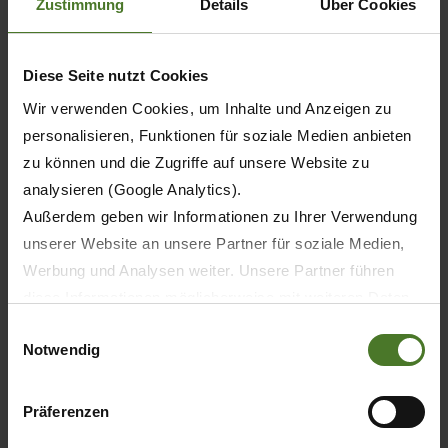
Zustimmung
Details
Über Cookies
mechanische Stärke
Exzellentes Wickelverhalten, extrem reiß- und
durchstoßfest
Diese Seite nutzt Cookies
Problemloses Vorstrecken der Folie auf bis zu
Wir verwenden Cookies, um Inhalte und Anzeigen zu
70 % garantiert, dadurch mehr Ballen pro
personalisieren, Funktionen für soziale Medien anbieten
Rolle
zu können und die Zugriffe auf unsere Website zu
Sehr gute Klebekraft bei allen Temperaturen
analysieren (Google Analytics).
Hohe UV-Stabilität, kein Durchscheinen bei
Außerdem geben wir Informationen zu Ihrer Verwendung
direkter Sonneneinstrahlung
unserer Website an unsere Partner für soziale Medien,
Mindestens ein Jahr vor allen
Werbung und Analysen weiter. Unsere Partner führen
Witterungseinflüssen geschützt, kein Verlust
diese Informationen möglicherweise mit weiteren Daten
der Futterqualität bei Lagerung im Freien
zusammen, die Sie ihnen bereitgestellt haben oder die
Einwilligungsauswahl
Höchste Einsatzsicherheit und einwandfreies
Notwendig
sie im Rahmen Ihrer Nutzung der Dienste gesammelt
Arbeiten
haben.
Speziell für KRONE Press-Wickel-
Wir setzen im Rahmen des Trackings auch Dienstleister
Präferenzen
Kombinationen entwickelt und optimal auf
in Drittländern außerhalb der EU mit abweichenden