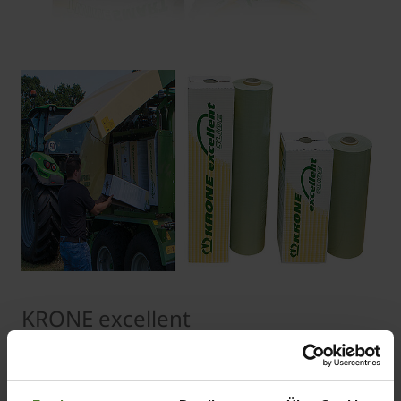
KRONE excellent
Silagefolie
5-lagig geblasene Folie für höchste