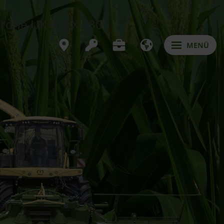
krone UK Big X 680
MENÜ