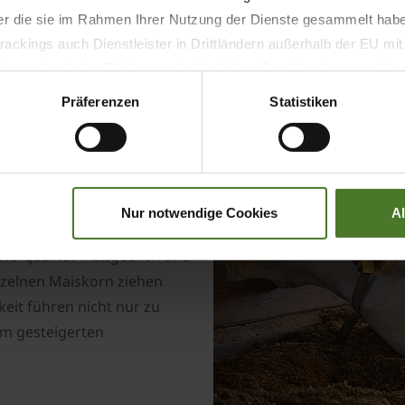
Welt.
der die sie im Rahmen Ihrer Nutzung der Dienste gesammelt hab
ackings auch Dienstleister in Drittländern außerhalb der EU mi
 wodurch das Risiko von behördlichen Zugriffen bzw. von Kontro
Präferenzen
Statistiken
er
eistung
iG X zum ultimativen
Nur notwendige Cookies
A
tterqualität maßgeblich und
nzelnen Maiskorn ziehen
eit führen nicht nur zu
em gesteigerten