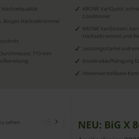
 Häckselqualität
­KRONE VariQuick: schne
Conditioner
n, Biogas-Häckseltrommel
­KRONE VariStream: kont
Häckseltrommel und Wu
zschnitt
Leistungsstarke und em
 Durchmesser, 710 mm
aufbereitung
Einzelradaufhängung f
Höhenverstellbare Komf
NEU: BiG X 
 zu sehen.
Bitte
akzeptiere Marketin