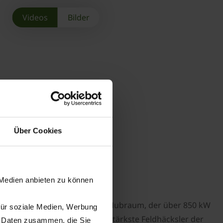
Videos
Bilder
Über Cookies
häcksler der Welt
 1180
 Medien anbieten zu können
iebherr V12 Motor mit 24,24 l Hubraum, der über 850 kW
für soziale Medien, Werbung
 KRONE BiG X 1180 der aktuell stärkste Feldhäcksler der
n Daten zusammen, die Sie