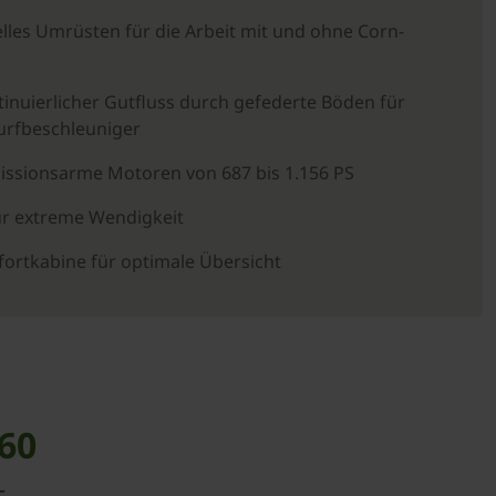
lles Umrüsten für die Arbeit mit und ohne Corn-
inuierlicher Gutfluss durch gefederte Böden für
rfbeschleuniger
issionsarme Motoren von 687 bis 1.156 PS
ür extreme Wendigkeit
ortkabine für optimale Übersicht
860
g-Cookies
, um diesen Inhalt zu sehen.