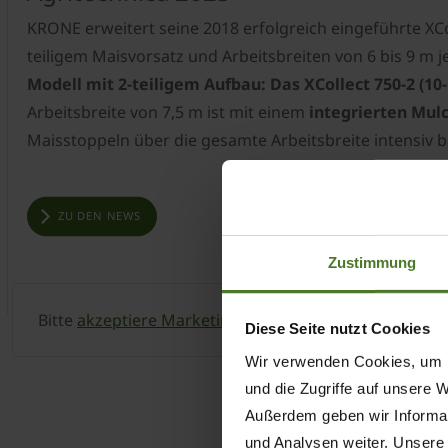
KRONE erweitert seine 2018 erfolgreich eingeführte XCo
teiligem Maisvorsatz und Arbeitsbreiten von 6 bis 9 m j
Modell mit 2-teiligem Aufbau: Das XCollect 750-2 (10-
Arbeitsbreite von 7,5 m ist mit einem
integrierten Mul
Maisstoppeln über die gesamte Arbeitsbreite intensiv b
ZU DEN NEWS
Zustimmung
Bitte
akzeptiere Marketing-Cookies
, um diesen Inhalt
Diese Seite nutzt Cookies
Wir verwenden Cookies, um I
und die Zugriffe auf unsere 
Außerdem geben wir Informat
und Analysen weiter. Unsere