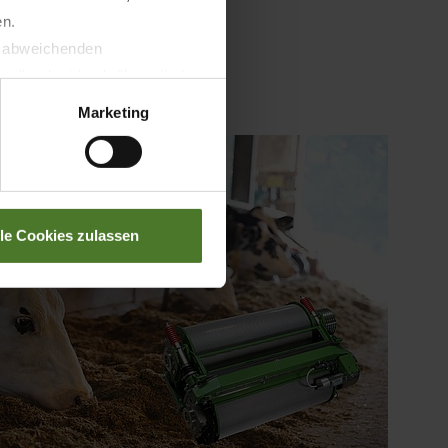
en.
t abweichenden
llverlust bzgl. übermittelter
Marketing
lle Cookies zulassen