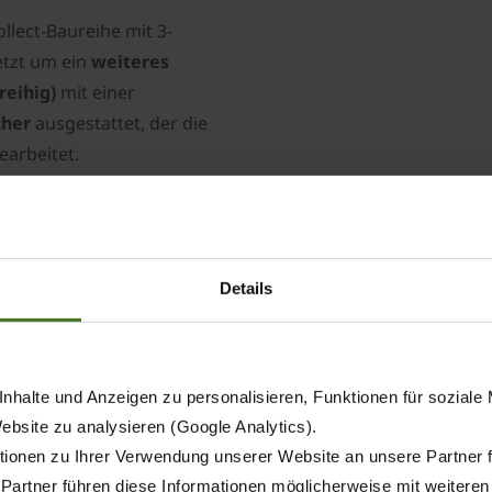
llect-Baureihe mit 3-
etzt um ein
weiteres
reihig)
mit einer
cher
ausgestattet, der die
earbeitet.
Details
Der stärkste Feld
 zu sehen.
KRONE BiG X
nhalte und Anzeigen zu personalisieren, Funktionen für soziale
Website zu analysieren (Google Analytics).
Ausgestattet mit einem L
ionen zu Ihrer Verwendung unserer Website an unsere Partner 
(1156 PS) verfügt, ist der
 Partner führen diese Informationen möglicherweise mit weitere