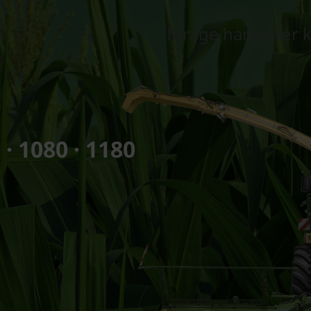
forage harvester 
 · 1080 · 1180