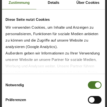
Zustimmung
Details
Über Cookies
Universal-Transportwagen
Diese Seite nutzt Cookies
Eine Maschine für das ganze
Jahr
Wir verwenden Cookies, um Inhalte und Anzeigen zu
personalisieren, Funktionen für soziale Medien anbieten
Maximale Flexibilität für optimale
zu können und die Zugriffe auf unsere Website zu
Wirtschaftlichkeit: GX – eine Maschine für das
analysieren (Google Analytics).
ganze Jahr.
Außerdem geben wir Informationen zu Ihrer Verwendung
unserer Website an unsere Partner für soziale Medien,
Werbung und Analysen weiter. Unsere Partner führen
diese Informationen möglicherweise mit weiteren Daten
Produktmerkmale
zusammen, die Sie ihnen bereitgestellt haben oder die
Einwilligungsauswahl
Notwendig
sie im Rahmen Ihrer Nutzung der Dienste gesammelt
haben.
Für jeden Einsatz das passende
Wir setzen im Rahmen des Trackings auch Dienstleister
Präferenzen
Modell
in Drittländern außerhalb der EU mit abweichenden