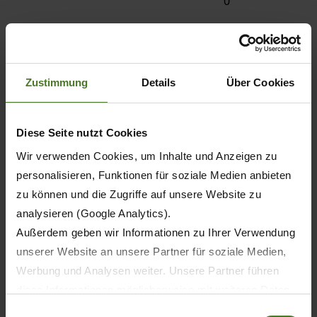
0
Zustimmung
Details
Über Cookies
Diese Seite nutzt Cookies
Wir verwenden Cookies, um Inhalte und Anzeigen zu
personalisieren, Funktionen für soziale Medien anbieten
zu können und die Zugriffe auf unsere Website zu
analysieren (Google Analytics).
Außerdem geben wir Informationen zu Ihrer Verwendung
Zweitschrift von
unserer Website an unsere Partner für soziale Medien,
Fahrzeugpapieren
Werbung und Analysen weiter. Unsere Partner führen
diese Informationen möglicherweise mit weiteren Daten
Sie möchten bei uns eine
zusammen, die Sie ihnen bereitgestellt haben oder die
Einwilligungsauswahl