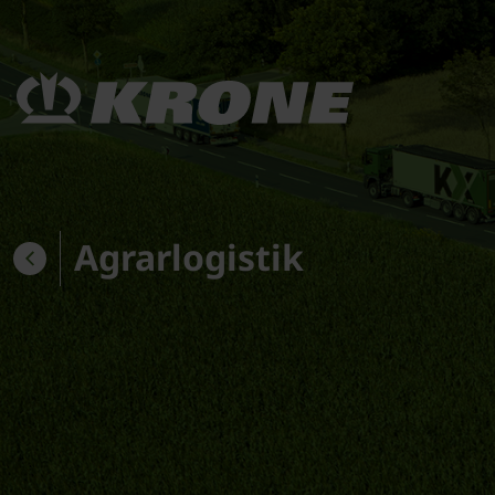
Agrarlogistik