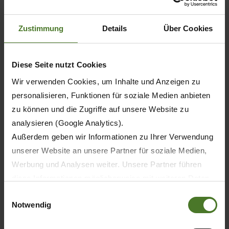
6
Zustimmung
Details
Über Cookies
8
Diese Seite nutzt Cookies
Wir verwenden Cookies, um Inhalte und Anzeigen zu
personalisieren, Funktionen für soziale Medien anbieten
5
zu können und die Zugriffe auf unsere Website zu
analysieren (Google Analytics).
5
Außerdem geben wir Informationen zu Ihrer Verwendung
unserer Website an unsere Partner für soziale Medien,
5
Werbung und Analysen weiter. Unsere Partner führen
diese Informationen möglicherweise mit weiteren Daten
zusammen, die Sie ihnen bereitgestellt haben oder die
Einwilligungsauswahl
Notwendig
sie im Rahmen Ihrer Nutzung der Dienste gesammelt
4,20
haben.