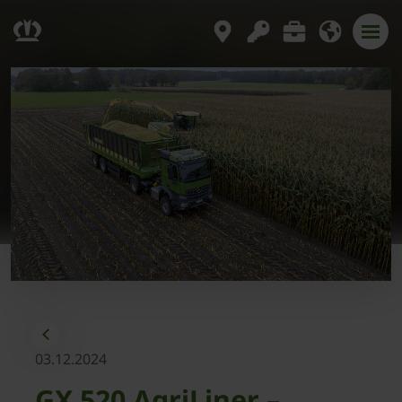
03.12.2024
GX 520 AgriLiner –