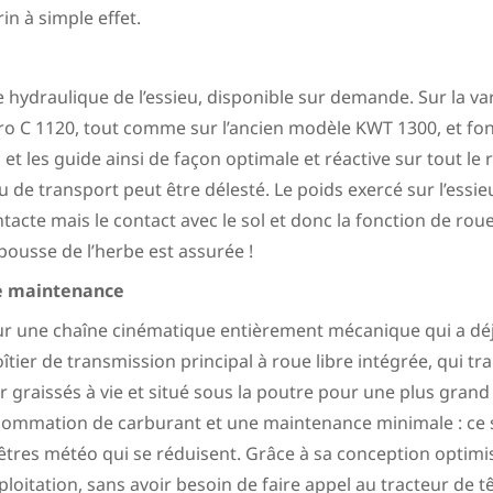
in à simple effet.
hydraulique de l’essieu, disponible sur demande. Sur la varia
o C 1120, tout comme sur l’ancien modèle KWT 1300, et foncti
 et les guide ainsi de façon optimale et réactive sur tout le
u de transport peut être délesté. Le poids exercé sur l’essi
ntacte mais le contact avec le sol et donc la fonction de rou
epousse de l’herbe est assurée !
de maintenance
ur une chaîne cinématique entièrement mécanique qui a déjà
îtier de transmission principal à roue libre intégrée, qui 
r graissés à vie et situé sous la poutre pour une plus grand 
mmation de carburant et une maintenance minimale : ce son
êtres météo qui se réduisent. Grâce à sa conception optimis
ploitation, sans avoir besoin de faire appel au tracteur de 