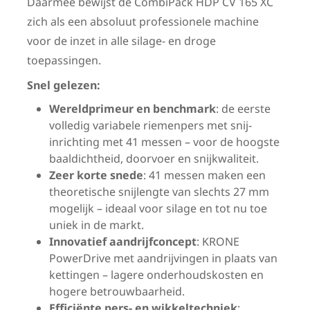
Daarmee bewijst de CombiPack HDP CV 165 XC
zich als een absoluut professionele machine
voor de inzet in alle silage- en droge
toepassingen.
Snel gelezen:
Wereldprimeur en benchmark
: de eerste
volledig variabele riemenpers met snij-
inrichting met 41 messen – voor de hoogste
baaldichtheid, doorvoer en snijkwaliteit.
Zeer korte snede
: 41 messen maken een
theoretische snijlengte van slechts 27 mm
mogelijk – ideaal voor silage en tot nu toe
uniek in de markt.
Innovatief aandrijfconcept
: KRONE
PowerDrive met aandrijvingen in plaats van
kettingen – lagere onderhoudskosten en
hogere betrouwbaarheid.
Efficiënte pers- en wikkeltechniek
: