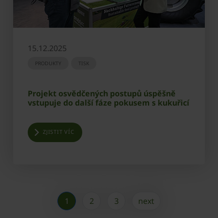
15.12.2025
PRODUKTY
TISK
Projekt osvědčených postupů úspěšně
vstupuje do další fáze pokusem s kukuřicí
ZJISTIT VÍC
1
2
3
next