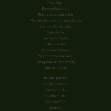
Novinky
Diskové žací stroje
Rotorové obraceče píce
Přehled rotorových shrnovačů píce
Lisy na válcové balíky
Balicí stroje
Lisy na obří balíky
Peletovací lisy
Dopravní technika
Výkonné žací mačkače
Samojízdné sklízecí řezačky
KRONE Digital
KRONE pro vás
KRONE Fanshop
KRONE-tapeta
Skupina KRONE
#KRONECTED
Aktuality