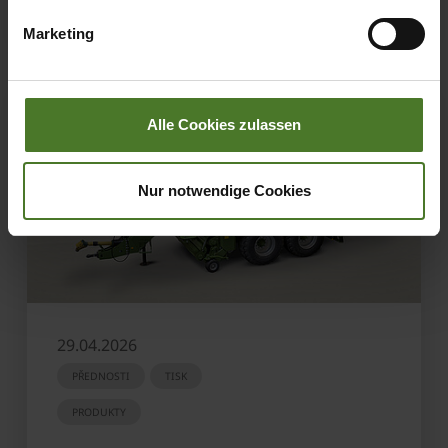
übermittelter Daten bestehen kann.
Marketing
Datenschutzhinweise
Impressum
Alle Cookies zulassen
Nur notwendige Cookies
29.04.2026
PŘEDNOSTI
TISK
PRODUKTY