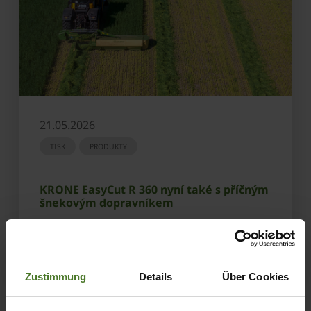
21.05.2026
TISK
PRODUKTY
KRONE EasyCut R 360 nyní také s příčným
šnekovým dopravníkem
ZJISTIT VÍC
Zustimmung
Details
Über Cookies