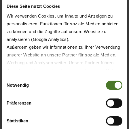
Diese Seite nutzt Cookies
Wir verwenden Cookies, um Inhalte und Anzeigen zu
personalisieren, Funktionen für soziale Medien anbieten
zu können und die Zugriffe auf unsere Website zu
analysieren (Google Analytics).
Außerdem geben wir Informationen zu Ihrer Verwendung
unserer Website an unsere Partner für soziale Medien,
Werbung und Analysen weiter. Unsere Partner führen
diese Informationen möglicherweise mit weiteren Daten
20.05.2026
zusammen, die Sie ihnen bereitgestellt haben oder die
Einwilligungsauswahl
TISK
PRODUKTY
Notwendig
sie im Rahmen Ihrer Nutzung der Dienste gesammelt
haben.
Wir setzen im Rahmen des Trackings auch Dienstleister
30 let KRONE BiG M – první samojízdný
Präferenzen
žací stroj světa slaví jubileum
in Drittländern außerhalb der EU mit abweichenden
Datenschutzbestimmungen ein, wodurch das Risiko von
Statistiken
behördlichen Zugriffen bzw. von Kontrollverlust bzgl.
ZJISTIT VÍC