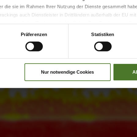
der die sie im Rahmen Ihrer Nutzung der Dienste gesammelt hab
ackings auch Dienstleister in Drittländern außerhalb der EU mi
 wodurch das Risiko von behördlichen Zugriffen bzw. von Kontro
Präferenzen
Statistiken
Nur notwendige Cookies
A