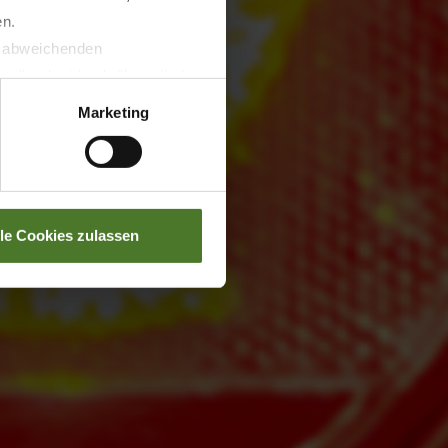
en.
t abweichenden
llverlust bzgl. übermittelter
Marketing
lle Cookies zulassen