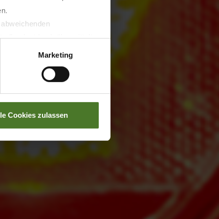
en.
t abweichenden
llverlust bzgl. übermittelter
Marketing
lle Cookies zulassen