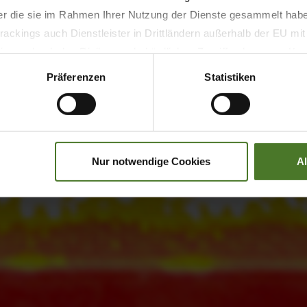
der die sie im Rahmen Ihrer Nutzung der Dienste gesammelt hab
ackings auch Dienstleister in Drittländern außerhalb der EU mi
 wodurch das Risiko von behördlichen Zugriffen bzw. von Kontro
Präferenzen
Statistiken
Nur notwendige Cookies
A