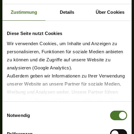
Zustimmung
Details
Über Cookies
Diese Seite nutzt Cookies
Prodotti
Wir verwenden Cookies, um Inhalte und Anzeigen zu
Novità
personalisieren, Funktionen für soziale Medien anbieten
Falciatrici
zu können und die Zugriffe auf unsere Website zu
Voltafieno
analysieren (Google Analytics).
Andanatori
Außerdem geben wir Informationen zu Ihrer Verwendung
Rotopresse
unserer Website an unsere Partner für soziale Medien,
Fasciatrice per balle
Werbung und Analysen weiter. Unsere Partner führen
Presse quadre giganti
Pellettatrice
diese Informationen möglicherweise mit weiteren Daten
Tecnologia dei trasporti
zusammen, die Sie ihnen bereitgestellt haben oder die
Einwilligungsauswahl
Falciatrice semovente
Notwendig
sie im Rahmen Ihrer Nutzung der Dienste gesammelt
Falcia-trinca caricatrici
haben.
KRONE Digital
Wir setzen im Rahmen des Trackings auch Dienstleister
Präferenzen