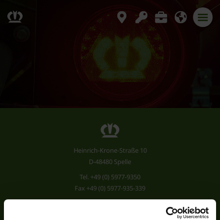
Heinrich-Krone-Straße 10
D-48480 Spelle
Tel.
+49 (0) 5977-9350
Fax +49 (0) 5977-935-339
info.ldm@krone.de