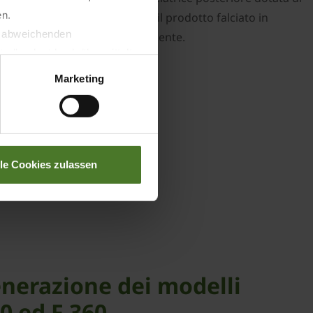
en.
te di depositare direttamente il prodotto falciato in
t abweichenden
so operativo ancora più efficiente.
llverlust bzgl. übermittelter
Marketing
lle Cookies zulassen
enerazione dei modelli
0 ed F 360