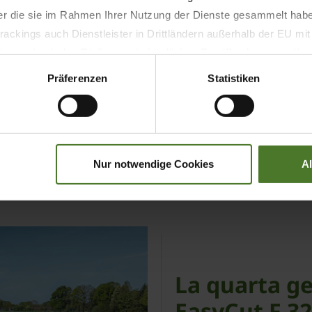
der die sie im Rahmen Ihrer Nutzung der Dienste gesammelt hab
coclee trasversali. Permet
ackings auch Dienstleister in Drittländern außerhalb der EU mi
andane rendendo il proces
 wodurch das Risiko von behördlichen Zugriffen bzw. von Kontro
Präferenzen
Statistiken
VAI ALLE NEWS
Nur notwendige Cookies
A
La quarta g
EasyCut F 32