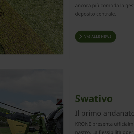
ancora più comoda la ges
deposito centrale.
VAI ALLE NEWS
Swativo
Il primo andanat
KRONE presenta ufficialme
nastro. La flessibilità ope