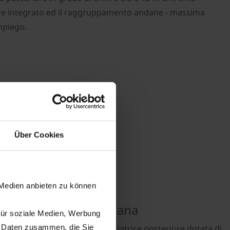
ore integrato ed il raggruppamento andane - massima
impiego.
Über Cookies
ut R 360
 Medien anbieten zu können
con coclee forma-andana
für soziale Medien, Werbung
n Daten zusammen, die Sie
asyCut R 360 Collect, una falciatrice posteriore dotata di