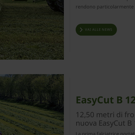
rendono particolarmente id
VAI ALLE NEWS
EasyCut B 12
12,50 metri di fr
nuova EasyCut B 
La prima falciatrice portat